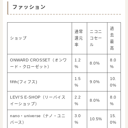
ファッション
過
通常
ニコニ
去
ショップ
還元
コセー
最
率
ル
高
ONWARD CROSSET（オンワ
1.2
8.0
8.0%
ード・クローゼット）
%
%
1.5
10.
fifth(フィフス)
9.0%
%
0%
LEVI’S E-SHOP（リーバイス
2.2
8.0
8.0%
イーショップ）
%
%
nano・universe（ナノ・ユニ
3.0
15.
10.5%
バース）
%
0%