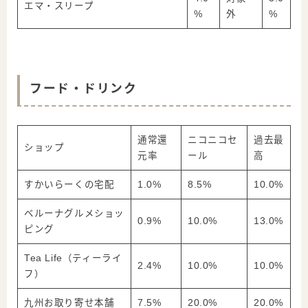
エマ・スリープ
%
外
%
フード・ドリンク
通常還
ニコニコセ
過去最
ショップ
元率
ール
高
すかいらーくの宅配
1.0%
8.5%
10.0%
ベルーナグルメショッ
0.9%
10.0%
13.0%
ピング
Tea Life（ティーライ
2.4%
10.0%
10.0%
フ）
九州お取り寄せ本舗
7.5%
20.0%
20.0%