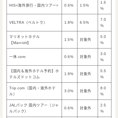
1.5
HIS<海外旅行・国内ツアー>
0.6%
1.5%
%
7.0
VELTRA（ベルトラ）
1.8%
6.5%
%
マリオットホテル
5.0
1.5%
対象外
【Marriott】
%
3.0
一休.com
0.6%
対象外
%
【国内＆海外ホテル予約】ホ
5.5
1.8%
対象外
テルズドットコム
%
Trip.com（国内・海外ホテ
8.0
3.0%
対象外
ル）
%
JALパック 国内ツアー（ジャ
2.5
0.6%
対象外
ルパック）
%