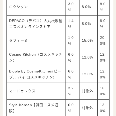
3.0
8.0
ロクシタン
8.0%
%
%
DEPACO（デパコ）大丸松坂屋
1.4
8.0
8.0%
コスメオンラインストア
%
%
1.0
20.
セフィーヌ
15.0%
%
0%
Cosme Kitchen（コスメキッチ
6.0
12.
12.0%
ン）
%
0%
Biople by CosmeKitchen(ビー
6.0
12.
12.0%
プル バイ コスメキッチン)
%
0%
3.2
16.
マードゥレクス
対象外
%
0%
Style Korean【韓国コスメ通
6.0
13.
対象外
販】
%
0%