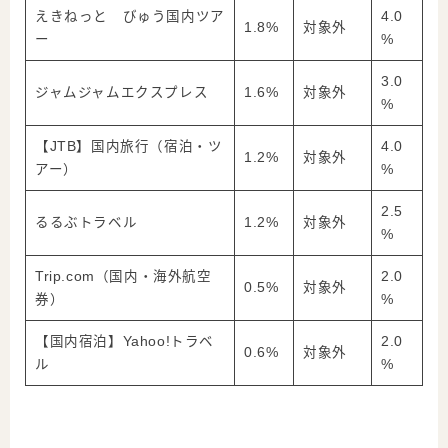
えきねっと びゅう国内ツア
4.0
1.8%
対象外
ー
%
3.0
ジャムジャムエクスプレス
1.6%
対象外
%
【JTB】国内旅行（宿泊・ツ
4.0
1.2%
対象外
アー）
%
2.5
るるぶトラベル
1.2%
対象外
%
Trip.com（国内・海外航空
2.0
0.5%
対象外
券）
%
【国内宿泊】Yahoo!トラベ
2.0
0.6%
対象外
ル
%