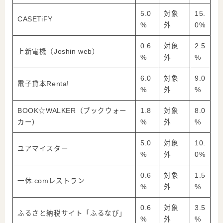
5.0
対象
15.
CASETiFY
%
外
0%
0.6
対象
2.5
上新電機（Joshin web）
%
外
%
6.0
対象
9.0
電子貸本Renta!
%
外
%
BOOK☆WALKER（ブックウォー
1.8
対象
8.0
カー）
%
外
%
5.0
対象
10.
ユアマイスター
%
外
0%
0.6
対象
1.5
一休.comレストラン
%
外
%
0.6
対象
3.5
ふるさと納税サイト「ふるなび」
%
外
%