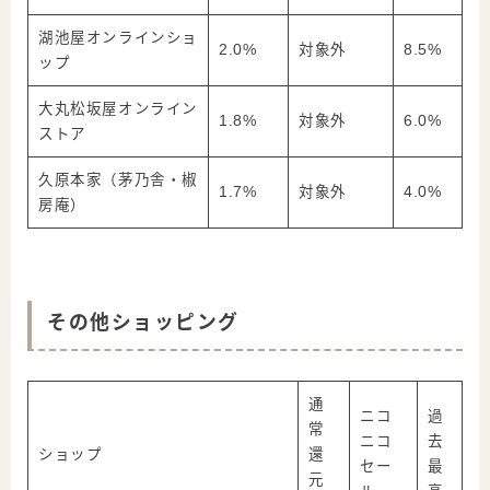
湖池屋オンラインショ
2.0%
対象外
8.5%
ップ
大丸松坂屋オンライン
1.8%
対象外
6.0%
ストア
久原本家（茅乃舎・椒
1.7%
対象外
4.0%
房庵）
その他ショッピング
通
ニコ
過
常
ニコ
去
ショップ
還
セー
最
元