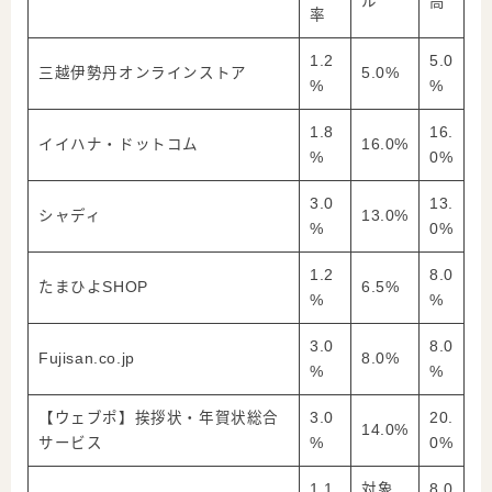
ル
高
率
1.2
5.0
三越伊勢丹オンラインストア
5.0%
%
%
1.8
16.
イイハナ・ドットコム
16.0%
%
0%
3.0
13.
シャディ
13.0%
%
0%
1.2
8.0
たまひよSHOP
6.5%
%
%
3.0
8.0
Fujisan.co.jp
8.0%
%
%
【ウェブポ】挨拶状・年賀状総合
3.0
20.
14.0%
サービス
%
0%
1.1
対象
8.0