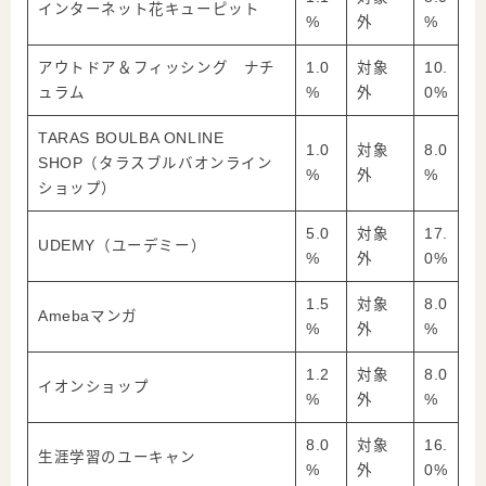
インターネット花キューピット
%
外
%
アウトドア＆フィッシング ナチ
1.0
対象
10.
ュラム
%
外
0%
TARAS BOULBA ONLINE
1.0
対象
8.0
SHOP（タラスブルバオンライン
%
外
%
ショップ）
5.0
対象
17.
UDEMY（ユーデミー）
%
外
0%
1.5
対象
8.0
Amebaマンガ
%
外
%
1.2
対象
8.0
イオンショップ
%
外
%
8.0
対象
16.
生涯学習のユーキャン
%
外
0%