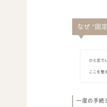
なぜ “固
ひと言で
ここを整
一度の手続き