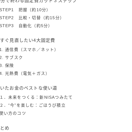
0分で終わる固定費カット３ステップ
STEP1 把握（約10分）
STEP2 比較・切替（約15分）
STEP3 自動化（約5分）
すぐ見直したい4大固定費
1. 通信費（スマホ／ネット）
2. サブスク
3. 保険
4. 光熱費（電気＋ガス）
浮いたお金のベストな使い道
１．未来をつくる：新NISAつみたて
２．“今”を楽しむ：ごほうび積立
使い方のコツ
まとめ