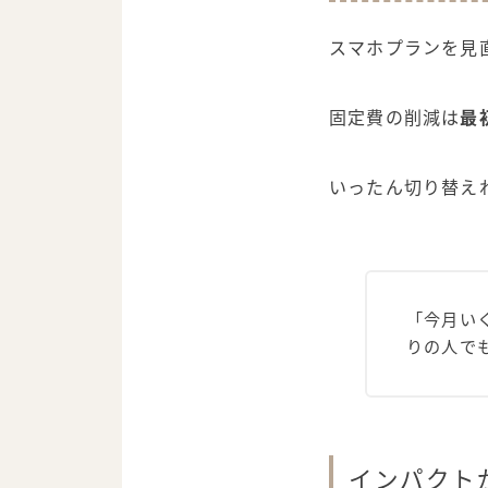
スマホプランを見
固定費の削減は
最
いったん切り替え
「今月い
りの人で
インパクト