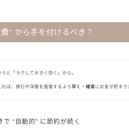
定費” から手を付けるべき？
いうと「ラクして大きく効く」から。
えれば、旅行や洋服を我慢するより
早く・確実
にお金が貯まり
で “自動的” に節約が続く