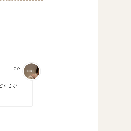
。
まみ
どくさが