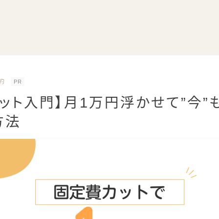
約
PR
ット入門】月1万円浮かせて”今”も
方法