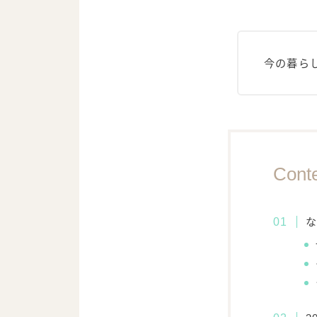
今の暮ら
Cont
な