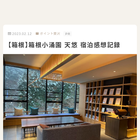
2023.02.12
ポイント贅沢
PR
【箱根】箱根小涌園 天悠 宿泊感想記録