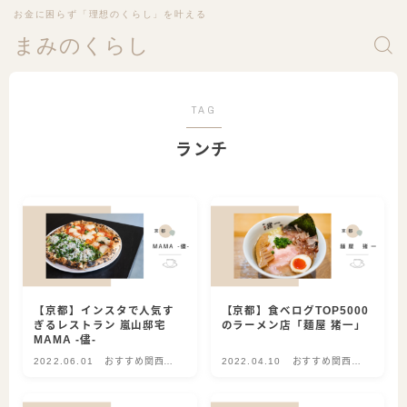
お金に困らず「理想のくらし」を叶える
まみのくらし
TAG
ランチ
【京都】インスタで人気す
【京都】食べログTOP5000
ぎるレストラン 嵐山邸宅
のラーメン店「麺屋 猪一」
MAMA -儘-
2022.06.01
おすすめ関西グ
2022.04.10
おすすめ関西グ
ルメ
ルメ