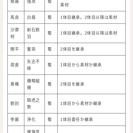
簡雍
強攻
蜀
素材
馬良
白眉
蜀
1体目継承。2体目以降は素材
沙摩
射石飲
蜀
1体目継承。2体目以降は素材
柯
羽
関平
奮突
蜀
2体目を継承
矢志不
周倉
蜀
1体目から素材か継承
移
機略縦
黄権
蜀
2体目を継承
横
騎虎之
劉封
蜀
1体目から素材か継承
勢
李厳
浄化
蜀
1体目委任か継承
偃旗息