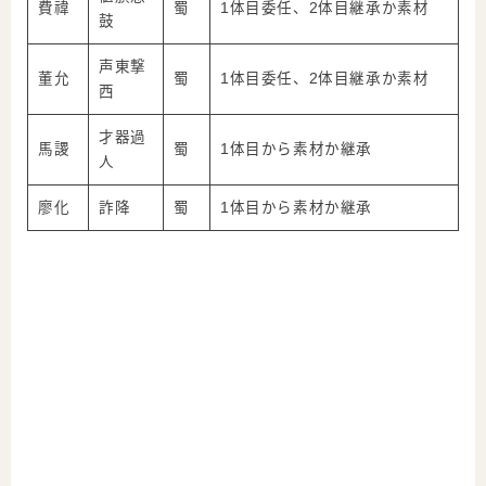
費禕
蜀
1体目委任、2体目継承か素材
鼓
声東撃
董允
蜀
1体目委任、2体目継承か素材
西
才器過
馬謖
蜀
1体目から素材か継承
人
廖化
詐降
蜀
1体目から素材か継承