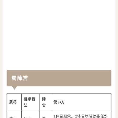
蜀陣営
継承戦
陣
武将
使い方
法
営
1体目継承。2体目以降は委任か