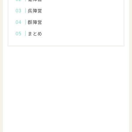
呉陣営
群陣営
まとめ