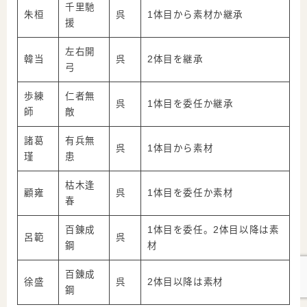
千里馳
朱桓
呉
1体目から素材か継承
援
左右開
韓当
呉
2体目を継承
弓
歩練
仁者無
呉
1体目を委任か継承
師
敵
諸葛
有兵無
呉
1体目から素材
瑾
患
枯木逢
顧雍
呉
1体目を委任か素材
春
百錬成
1体目を委任。2体目以降は素
呂範
呉
鋼
材
百錬成
徐盛
呉
2体目以降は素材
鋼