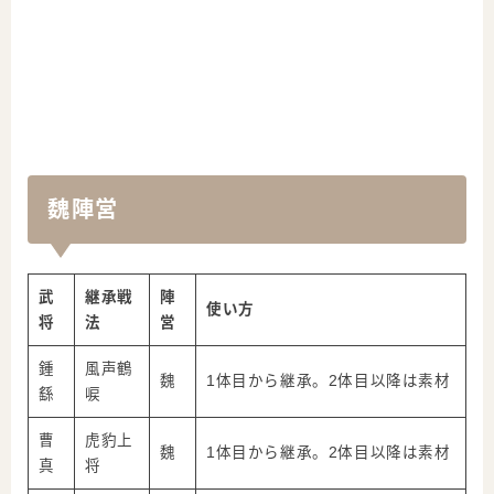
魏陣営
武
継承戦
陣
使い方
将
法
営
鍾
風声鶴
魏
1体目から継承。2体目以降は素材
繇
唳
曹
虎豹上
魏
1体目から継承。2体目以降は素材
真
将