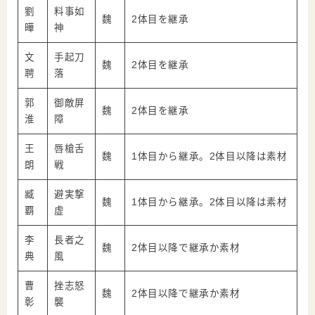
劉
料事如
魏
2体目を継承
曄
神
文
手起刀
魏
2体目を継承
聘
落
郭
御敵屏
魏
2体目を継承
淮
障
王
唇槍舌
魏
1体目から継承。2体目以降は素材
朗
戦
臧
避実撃
魏
1体目から継承。2体目以降は素材
覇
虚
李
長者之
魏
2体目以降で継承か素材
典
風
曹
挫志怒
魏
2体目以降で継承か素材
彰
襲