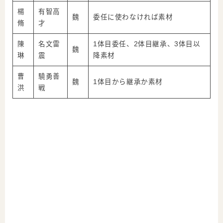
楊
有智高
魏
委任に使わなければ素材
脩
才
陳
名文雷
1体目委任、2体目継承、3体目以
魏
琳
震
降素材
曹
驍勇善
魏
1体目から継承か素材
洪
戦