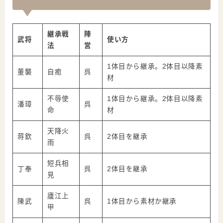
継承戦
陣
武将
使い方
法
営
1体目から継承。2体目以降素
董襲
自癒
呉
材
不辱使
1体目から継承。2体目以降素
潘璋
呉
命
材
天降火
蒋欽
呉
2体目を継承
雨
短兵相
丁奉
呉
2体目を継承
見
廬江上
陳武
呉
1体目から素材か継承
甲